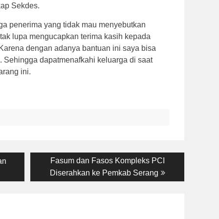
kap Sekdes.
arga penerima yang tidak mau menyebutkan
tak lupa mengucapkan terima kasih kepada
Karena dengan adanya bantuan ini saya bisa
g. Sehingga dapatmenafkahi keluarga di saat
rang ini.
Next
Fasum dan Fasos Kompleks PCI
an
post:
Diserahkan ke Pemkab Serang