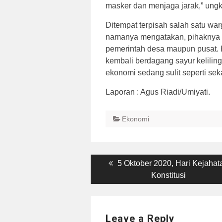
masker dan menjaga jarak,” ung
Ditempat terpisah salah satu w
namanya mengatakan, pihaknya 
pemerintah desa maupun pusat. 
kembali berdagang sayur kelilin
ekonomi sedang sulit seperti seka
Laporan : Agus Riadi/Umiyati.
Ekonomi
Post
Previous
5 Oktober 2020, Hari Kejahat
post:
Konstitusi
navigation
Leave a Reply