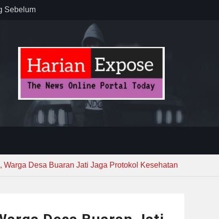
ug Sebelum
 : “Dari
gga Gerakkan
”
n dan
ebayoran
t Tuntas
, Warga Desa Buaran Jati Jaga Protokol Kesehatan