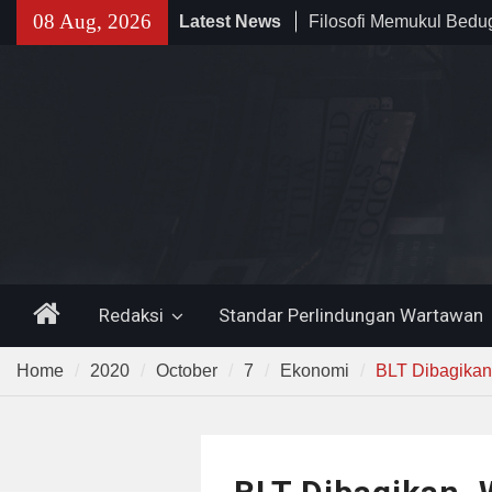
Skip
08 Aug, 2026
Latest News
Filosofi Memukul Bed
to
Sholat Jum’at
content
141 Tahun Stasiun Slawi
Angkut Hasil Bumi hin
Kehidupan Masyarakat
Temuan 995 Airsoft Gu
Narkoba di Sekolah K
Lama, DPR Minta Diusu
Home
Redaksi
Standar Perlindungan Wartawan
Home
2020
October
7
Ekonomi
BLT Dibagikan