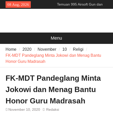
Skip
Temuan 995 Airsoft Gun dan
08 Aug, 2026
to
Narkoba di Sekolah Kebayoran
content
Lama, DPR Minta Diusut
Tuntas
Filosofi Memukul Bedug
Sebelum Sholat Jum’at
141 Tahun Stasiun Slawi : “Dari
Menu
Angkut Hasil Bumi hingga
Gerakkan Kehidupan
Home
2020
November
10
Religi
Masyarakat”
FK-MDT Pandeglang Minta Jokowi dan Menag Bantu
Honor Guru Madrasah
FK-MDT Pandeglang Minta
Jokowi dan Menag Bantu
Honor Guru Madrasah
November 10, 2020
Redaksi