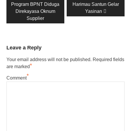
post:
post:
Program BPNT Diduga
Harimau Santun Gelar
Direkayasa Oknum
Yasinan
Supplier
Leave a Reply
Your email address will not be published.
Required fields
*
are marked
*
Comment