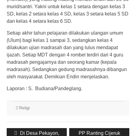
murid/santri. Yakni untuk kelas 1 setara dengan kelas 3
SD, kelas 2 setara kelas 4 SD, kelas 3 setara kelas 5 SD
dan kelas 4 setara kelas 6 SD.
Setiap akhir tahun pelajaran dilakukan ulangan umum
(Ulum) bagi kelas 1 sampai 3, sedangkan kelas 4
dilakukan ujian madrasah dan yang lulus mendapat
ijazah. Setiap MDT dengan 4 rombel terdiri dari 4 guru
madrasah pengajarnya dan seorang kamar (kepala
madrasah). Sedangkan gedung madrasahnya dibangun
oleh masyarakat. Demikian Endin menjelaskan.
Laporan : S. Budiana/Pandeglang.
Religi
Post
Previous
Next
Di Desa Pekayon,
PP Ranting Cijeruk
navigation