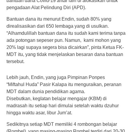
bantuan dana Covid-19 antar lain di alokasikan untuk
pengadaan Alat Pelindung Diri (APD).
Bantuan dana itu menurut Endin, sudah 80% yang
direalisasikan dari 650 lembaga yang di usulkan.
“Alhamdulillah bantuan dana itu sudah kami terima tanpa
ada potongan sepeser pun. Namun, kami mohon yang
20% lagi supaya segera bisa dicairkan”, pinta Ketua FK-
MDT itu, yang tidak menjelaskan besaran dana bantuan
tersebut.
Lebih jauh, Endin, yang juga Pimpinan Ponpes
“Miftahul Huda” Pasir Kalapa itu menguraikan, peranan
MDT dalam dunia pendidikan agama.
Disebutkan, kegIatan belajar mengajar (KBM) di
madrasah itu setiap hari dimulai setelah waktu dzuhur
hingga waktu asar, libur Jum’at.
Sedikitnya setiap MDT memiliki 4 rombongan belajar
(Rombel), yang masing-masing Rombel terdiri dari 20-30