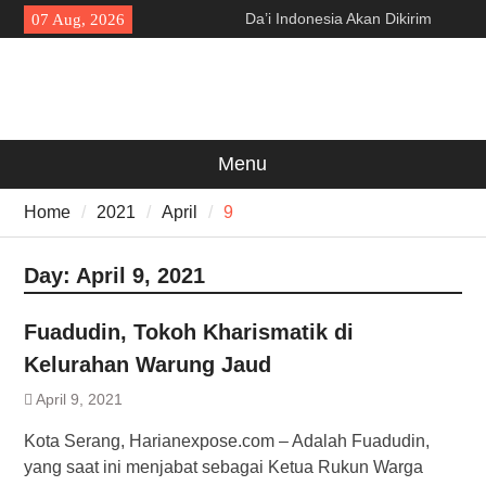
Skip
Da’i Indonesia Akan Dikirim
07 Aug, 2026
to
MUI ke Al-Azhar dan Madinah
content
Lewat Program PWD 2026
300 Suporter Nobar Persib vs
Persija di Pamarayan, Polisi
Apresiasi Kedewasaan
Bobotoh dan Jack Mania —
Menu
Proyek Jalan Batubantar –
Banjar Rp6,8 Miliar Disorot,
Home
2021
April
9
Pelaksana Diduga Abaikan K3
Day:
April 9, 2021
Fuadudin, Tokoh Kharismatik di
Kelurahan Warung Jaud
April 9, 2021
Kota Serang, Harianexpose.com – Adalah Fuadudin,
yang saat ini menjabat sebagai Ketua Rukun Warga