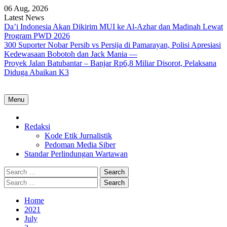
Skip
06 Aug, 2026
to
Latest News
content
Da’i Indonesia Akan Dikirim MUI ke Al-Azhar dan Madinah Lewat
Program PWD 2026
300 Suporter Nobar Persib vs Persija di Pamarayan, Polisi Apresiasi
Kedewasaan Bobotoh dan Jack Mania —
Proyek Jalan Batubantar – Banjar Rp6,8 Miliar Disorot, Pelaksana
Diduga Abaikan K3
Menu
Home
Redaksi
Kode Etik Jurnalistik
Pedoman Media Siber
Standar Perlindungan Wartawan
Search
for:
Search
for:
Home
2021
July