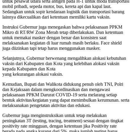
untuk pesawat udara serta antigen pada H-1 untuk moda transportasi
mobil pribadi, sepeda motor, bus, kereta api dan kapal laut.
Sedangkan untuk sopir kendaraan logistik dan transportasi barang
lainnya dikecualikan dari ketentuan memiliki kartu vaksin.
Instruksi Gubernur juga menegaskan bahwa pelaksanaan PPKM
Mikro di RT/RW Zona Merah tetap diberlakukan. Dan ketentuan
untuk memakai masker dengan benar dan konsisten saat
melaksanakan kegiatan di luar rumah masih berlaku. Face shield
juga diizinkan tapi tetap harus menggunakan masker.
Selanjutnya, Gubernur berwenang mengalihkan alokasi kebutuhan
vaksin dari Kabupaten dan Kota yang kelebihan alokasi vaksin
kepada Kabupaten dan Kota
yang kekurangan alokasi vaksin.
Kemudian, Bupati dan Walikota didukung penuh oleh TNI, Polri
dan Kejaksaan dalam mengkoordinasikan dan mengawasi
pelaksanaan PPKM Darurat COVID-19 serta melarang setiap
bentuk aktivitas/kegiatan yang dapat menimbulkan kerumunan. serta
melaksanakan pengetatan aktivitas dan edukasi.
Gubernur juga menginstruksikan untuk tetap melakukan
peningkatan 3T (testing, tracing, treatment) sesuai dengan tingkat
positivity rate mingguan, dengan ketentuan jika Positivity rate
berada pada angka kurang dari 5%, maka jumlah testing harus