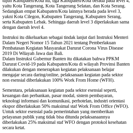
tujuh Kabupaten/Kota itu, tiga Kabupaten/Kota berada pada level 4,
yaitu Kota Tangerang, Kota Tangerang Selatan, dan Kota Serang.
Sedangkan empat Kabupaten/Kota lainnya berada pada level 3,
yakni Kota Cilegon, Kabupaten Tangerang, Kabupaten Serang,
serta Kabupaten Lebak. Sehingga daerah level 3 diperlakukan sama
dengan daerah level 4.
Instruksi itu dikeluarkan sebagai tindak lanjut dari Instruksi Menteri
Dalam Negeri Nomor 15 Tahun 2021 tentang Pemberlakuan
Pembatasan Kegiatan Masyarakat Darurat Corona Virus Disease
2019 Di Wilayah Jawa dan Bali.
Dalam Instruksi Gubernur Banten itu dikatakan bahwa PPKM
Darurat Covid-19 pada Kabupaten/Kota di wilayah Provinsi Banten
dilakukan dengan menerapkan kegiatan pelaksanaan belajar
mengajar secara daring/online, pelaksanaan kegiatan pada sektor
non esensial diberlakukan 100% Work From Home (WFH).
Sementara, pelaksanaan kegiatan pada sektor esensial seperti,
keuangan dan perbankan, pasar modal, sistem pembayaran,
teknologi informasi dan komunikasi, perhotelan, industri orientasi
ekspor diberlakukan 50% maksimal staf Work From Office (WFO).
Untuk sektor esensial pada pemerintahan yang memberikan
pelayanan publik yang tidak bisa ditunda pelaksanaannya
diberlakukan 25% maksimal staf WFO dengan protokol kesehatan
secara ketat.