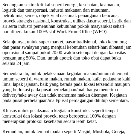
Sedangkan sektor kritikal seperti energi, kesehatan, keamanan,
logistik dan transportasi, industri makanan dan minuman,
petrokimia, semen, objek vital nasional, penanganan bencana,
proyek strategis nasional, konstruksi, utilitas dasar seperti, listrik dan
air serta industri pemenuhan kebutuhan pokok masyarakat sehari-
hari diberlakukan 100% staf Work From Office (WFO).
Selanjutnya, untuk super market, pasar tradisional, toko kelontong
dan pasar swalayan yang menjual kebutuhan sehari-hari dibatasi jam
operasional sampai pukul 20.00 waktu setempat dengan kapasitas
pengunjung 50%. Dan, untuk apotek dan toko obat dapat buka
selama 24 jam.
Sementara itu, untuk pelaksanaan kegiatan makan/minum ditempat
umum seperti di warung makan, rumah makan, kafe, pedagang kaki
lima, lapak jajanan, baik yang berada pada lokasi tersendiri maupun
yang berlokasi pada pusat perbelanjaan/mall hanya menerima
delivery/take away dan tidak menerima makan ditempat. Kegiatan
pada pusat perbelanjaan/mall/pusat perdagangan ditutup sementara.
Khusus untuk pelaksanaan kegiatan konstruksi seperti tempat
konstruksi dan lokasi proyek, tetap beroperasi 100% dengan
menerapkan protokol kesehatan secara lebih ketat.
Kemudian, untuk tempat ibadah seperti Masjid, Mushola, Gereja,