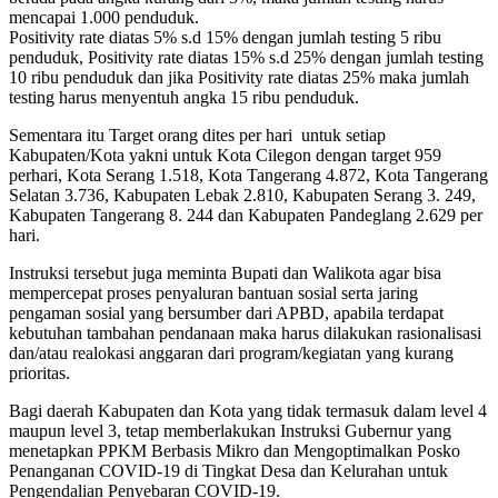
mencapai 1.000 penduduk.
Positivity rate diatas 5% s.d 15% dengan jumlah testing 5 ribu
penduduk, Positivity rate diatas 15% s.d 25% dengan jumlah testing
10 ribu penduduk dan jika Positivity rate diatas 25% maka jumlah
testing harus menyentuh angka 15 ribu penduduk.
Sementara itu Target orang dites per hari untuk setiap
Kabupaten/Kota yakni untuk Kota Cilegon dengan target 959
perhari, Kota Serang 1.518, Kota Tangerang 4.872, Kota Tangerang
Selatan 3.736, Kabupaten Lebak 2.810, Kabupaten Serang 3. 249,
Kabupaten Tangerang 8. 244 dan Kabupaten Pandeglang 2.629 per
hari.
Instruksi tersebut juga meminta Bupati dan Walikota agar bisa
mempercepat proses penyaluran bantuan sosial serta jaring
pengaman sosial yang bersumber dari APBD, apabila terdapat
kebutuhan tambahan pendanaan maka harus dilakukan rasionalisasi
dan/atau realokasi anggaran dari program/kegiatan yang kurang
prioritas.
Bagi daerah Kabupaten dan Kota yang tidak termasuk dalam level 4
maupun level 3, tetap memberlakukan Instruksi Gubernur yang
menetapkan PPKM Berbasis Mikro dan Mengoptimalkan Posko
Penanganan COVID-19 di Tingkat Desa dan Kelurahan untuk
Pengendalian Penyebaran COVID-19.