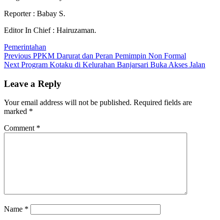
Reporter : Babay S.
Editor In Chief : Hairuzaman.
Pemerintahan
Post
Previous
Previous
PPKM Darurat dan Peran Pemimpin Non Formal
Next
post:
Next
Program Kotaku di Kelurahan Banjarsari Buka Akses Jalan
navigation
post:
Leave a Reply
Your email address will not be published.
Required fields are
marked
*
Comment
*
Name
*