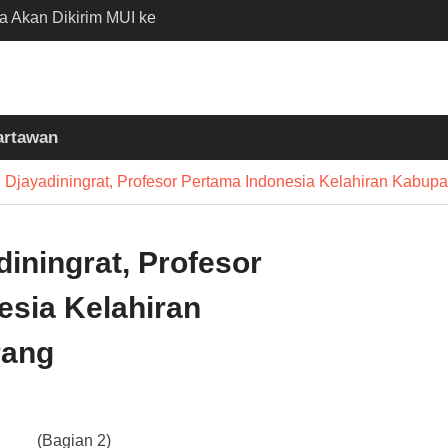
ia Akan Dikirim MUI ke
n Madinah Lewat
D 2026
 Nobar Persib vs Persija
 Polisi Apresiasi
artawan
Bobotoh dan Jack
 Djayadiningrat, Profesor Pertama Indonesia Kelahiran Kabup
 Batubantar – Banjar
Disorot, Pelaksana
kan K3
iningrat, Profesor
esia Kelahiran
rang
(Bagian 2)