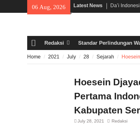
Skip
Latest News
Da’i Indones
06 Aug, 2026
to
Al-Azhar da
content
Program PW
300 Suporter
di Pamarayan,
Redaksi
Standar Perlindungan W
Kedewasaan 
Home
Mania —
Home
2021
July
28
Sejarah
Hoesein
Proyek Jalan
Rp6,8 Miliar 
Diduga Abai
Hoesein Djayad
Pertama Indon
Kabupaten Se
July 28, 2021
Redaksi