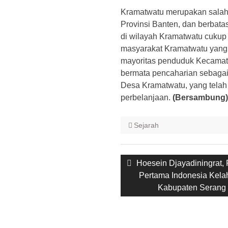
Kramatwatu merupakan salah 
Provinsi Banten, dan berbatas
di wilayah Kramatwatu cukup 
masyarakat Kramatwatu yang t
mayoritas penduduk Kecamata
bermata pencaharian sebagai 
Desa Kramatwatu, yang telah
perbelanjaan.
(Bersambung)
Sejarah
Post
Previous
Hoesein Djayadiningrat, 
navigation
post:
Pertama Indonesia Kela
Kabupaten Serang