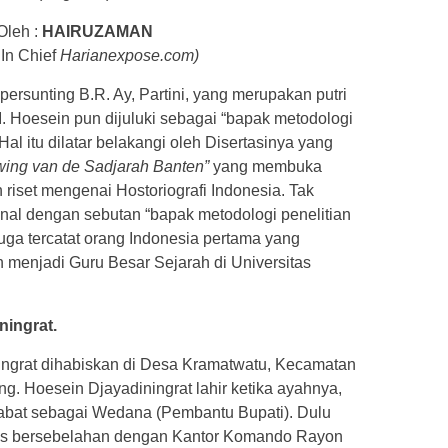
Oleh :
HAIRUZAMAN
In Chief
Harianexpose.com)
ersunting B.R. Ay, Partini, yang merupakan putri
. Hoesein pun dijuluki sebagai “bapak metodologi
Hal itu dilatar belakangi oleh Disertasinya yang
wing van de Sadjarah Banten”
yang membuka
 riset mengenai Hostoriografi Indonesia. Tak
kenal dengan sebutan “bapak metodologi penelitian
juga tercatat orang Indonesia pertama yang
 menjadi Guru Besar Sejarah di Universitas
ningrat.
ingrat dihabiskan di Desa Kramatwatu, Kecamatan
. Hoesein Djayadiningrat lahir ketika ayahnya,
abat sebagai Wedana (Pembantu Bupati). Dulu
sis bersebelahan dengan Kantor Komando Rayon