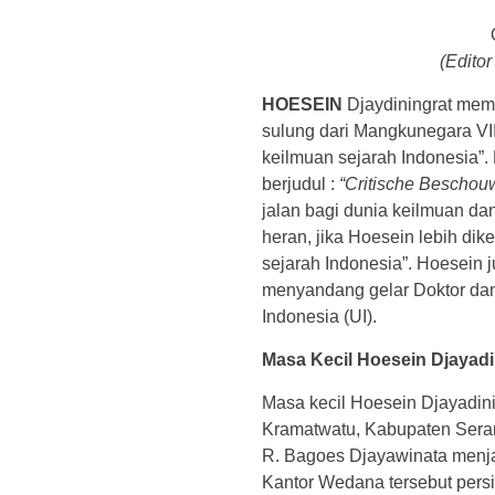
(Editor
HOESEIN
Djaydiningrat memp
sulung dari Mangkunegara VII
keilmuan sejarah Indonesia”. 
berjudul :
“Critische Beschou
jalan bagi dunia keilmuan dan
heran, jika Hoesein lebih di
sejarah Indonesia”. Hoesein 
menyandang gelar Doktor dan
Indonesia (UI).
Masa Kecil Hoesein Djayadi
Masa kecil Hoesein Djayadin
Kramatwatu, Kabupaten Serang
R. Bagoes Djayawinata menj
Kantor Wedana tersebut per