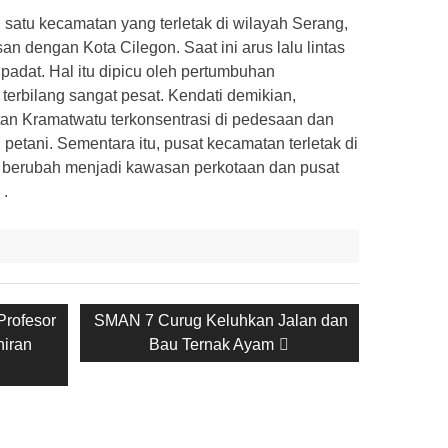
satu kecamatan yang terletak di wilayah Serang,
an dengan Kota Cilegon. Saat ini arus lalu lintas
padat. Hal itu dipicu oleh pertumbuhan
erbilang sangat pesat. Kendati demikian,
n Kramatwatu terkonsentrasi di pedesaan dan
petani. Sementara itu, pusat kecamatan terletak di
 berubah menjadi kawasan perkotaan dan pusat
.
Next
Profesor
SMAN 7 Curug Keluhkan Jalan dan
post:
hiran
Bau Ternak Ayam