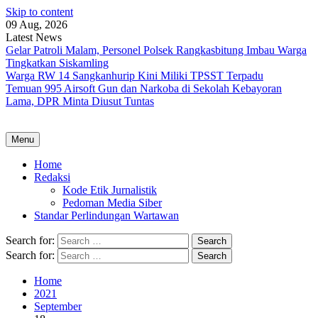
Skip to content
09 Aug, 2026
Latest News
Gelar Patroli Malam, Personel Polsek Rangkasbitung Imbau Warga
Tingkatkan Siskamling
Warga RW 14 Sangkanhurip Kini Miliki TPSST Terpadu
Temuan 995 Airsoft Gun dan Narkoba di Sekolah Kebayoran
Lama, DPR Minta Diusut Tuntas
Menu
Home
Redaksi
Kode Etik Jurnalistik
Pedoman Media Siber
Standar Perlindungan Wartawan
Search for:
Search for:
Home
2021
September