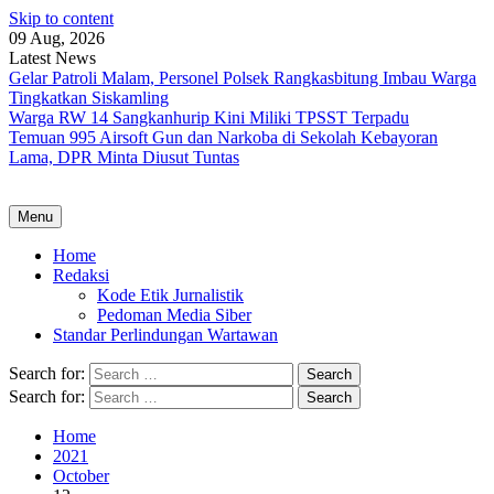
Skip to content
09 Aug, 2026
Latest News
Gelar Patroli Malam, Personel Polsek Rangkasbitung Imbau Warga
Tingkatkan Siskamling
Warga RW 14 Sangkanhurip Kini Miliki TPSST Terpadu
Temuan 995 Airsoft Gun dan Narkoba di Sekolah Kebayoran
Lama, DPR Minta Diusut Tuntas
Menu
Home
Redaksi
Kode Etik Jurnalistik
Pedoman Media Siber
Standar Perlindungan Wartawan
Search for:
Search for:
Home
2021
October