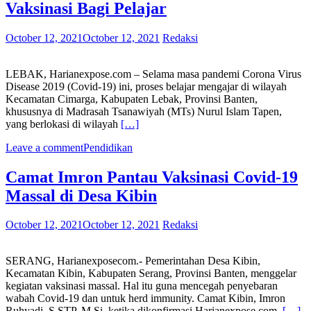
Vaksinasi Bagi Pelajar
October 12, 2021
October 12, 2021
Redaksi
LEBAK, Harianexpose.com – Selama masa pandemi Corona Virus
Disease 2019 (Covid-19) ini, proses belajar mengajar di wilayah
Kecamatan Cimarga, Kabupaten Lebak, Provinsi Banten,
khususnya di Madrasah Tsanawiyah (MTs) Nurul Islam Tapen,
yang berlokasi di wilayah
[…]
Leave a comment
Pendidikan
Camat Imron Pantau Vaksinasi Covid-19
Massal di Desa Kibin
October 12, 2021
October 12, 2021
Redaksi
SERANG, Harianexposecom.- Pemerintahan Desa Kibin,
Kecamatan Kibin, Kabupaten Serang, Provinsi Banten, menggelar
kegiatan vaksinasi massal. Hal itu guna mencegah penyebaran
wabah Covid-19 dan untuk herd immunity. Camat Kibin, Imron
Ruhyadi, S.STP, M.Si, ketika dikonfirmasi Harianexpose.com,
[…]