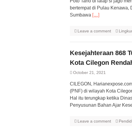
Poto Tano di lalap si jago mer
bertempat di Pulau Kenawa, 
Sumbawa
[…]
Leave a comment
Lingku
Kesejahteraan 868 T
Kota Cilegon Renda
October 21, 2021
CILEGON, Harianexpose.com 
(PNF) di wilayah Kota Cilegon
Hal itu terungkap ketika Din
Penyusunan Bahan Ajar Kese
Leave a comment
Pendid