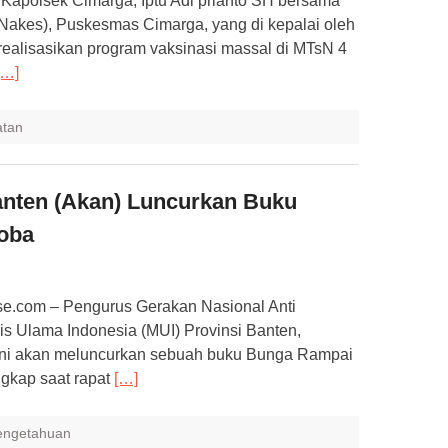
apolsek Cimarga, Iptu Adi prianto SH bersama
(Nakes), Puskesmas Cimarga, yang di kepalai oleh
erealisasikan program vaksinasi massal di MTsN 4
[…]
atan
nten (Akan) Luncurkan Buku
oba
.com – Pengurus Gerakan Nasional Anti
s Ulama Indonesia (MUI) Provinsi Banten,
 ini akan meluncurkan sebuah buku Bunga Rampai
ngkap saat rapat
[…]
engetahuan