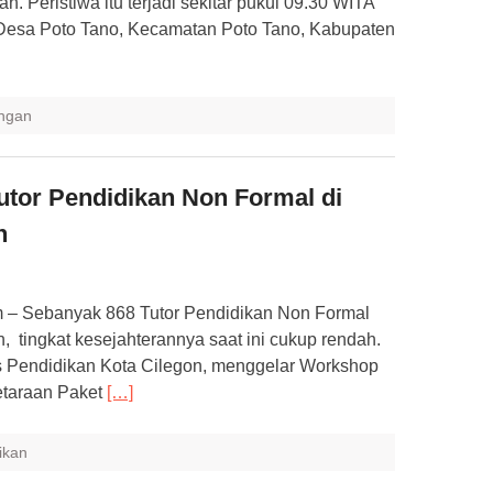
ah. Peristiwa itu terjadi sekitar pukul 09.30 WITA
Desa Poto Tano, Kecamatan Poto Tano, Kabupaten
ngan
utor Pendidikan Non Formal di
h
– Sebanyak 868 Tutor Pendidikan Non Formal
, tingkat kesejahterannya saat ini cukup rendah.
as Pendidikan Kota Cilegon, menggelar Workshop
taraan Paket
[…]
ikan