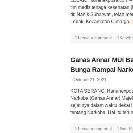
LEBAK, Harianexpose.com – K
tim medis tenaga kesehatan 
dr. Nanik Suharwati, telah m
Lebak, Kecamatan Cimarga,
Leave a comment
Keseh
Ganas Annar MUI Ba
Bunga Rampai Nark
October 21, 2021
KOTA SERANG, Harianexpose
Narkoba (Ganas Annar) Majeli
sejatinya dalam waktu dekat
tentang Narkoba. Hal itu teru
Leave a comment
Ilmu P