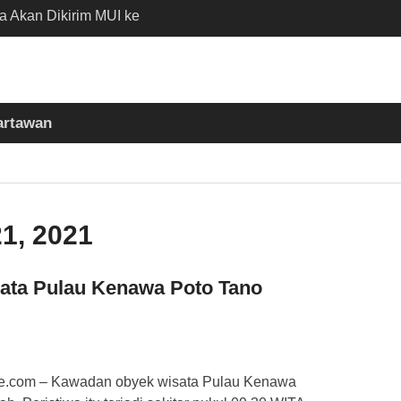
ia Akan Dikirim MUI ke
n Madinah Lewat
D 2026
 Nobar Persib vs Persija
 Polisi Apresiasi
artawan
Bobotoh dan Jack
 Batubantar – Banjar
Disorot, Pelaksana
kan K3
1, 2021
ta Pulau Kenawa Poto Tano
e.com – Kawadan obyek wisata Pulau Kenawa