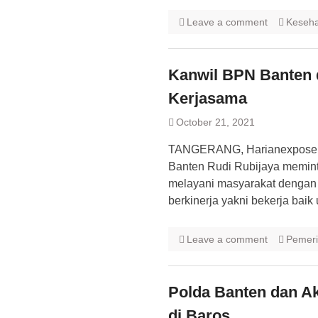
Leave a comment
Keseh
Kanwil BPN Banten d
Kerjasama
October 21, 2021
TANGERANG, Harianexpose.c
Banten Rudi Rubijaya memint
melayani masyarakat dengan
berkinerja yakni bekerja ba
Leave a comment
Pemeri
Polda Banten dan Ak
di Baros