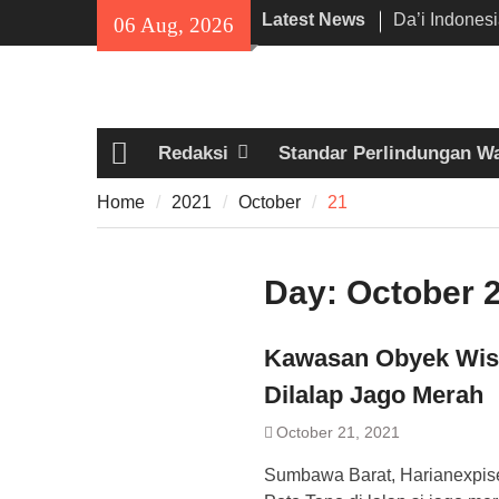
Skip
Latest News
Da’i Indones
06 Aug, 2026
to
Al-Azhar da
content
Program PW
300 Suporter
di Pamarayan,
Redaksi
Standar Perlindungan W
Kedewasaan 
Home
Mania —
Home
2021
October
21
Proyek Jalan
Rp6,8 Miliar 
Diduga Abai
Day:
October 2
Kawasan Obyek Wisa
Dilalap Jago Merah
October 21, 2021
Sumbawa Barat, Harianexpis