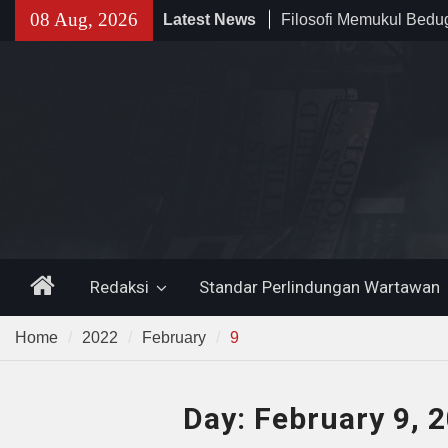
Skip
08 Aug, 2026
Latest News
141 Tahun Stasiun Slawi
to
Angkut Hasil Bumi hin
content
Kehidupan Masyarakat
Temuan 995 Airsoft Gu
Narkoba di Sekolah K
Lama, DPR Minta Diusu
Home
Redaksi
Standar Perlindungan Wartawan
Home
2022
February
9
Day:
February 9, 