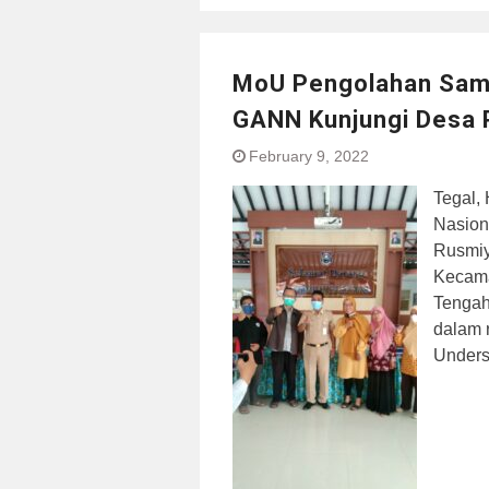
MoU Pengolahan Sam
GANN Kunjungi Desa
February 9, 2022
Tegal,
Nasion
Rusmiy
Kecama
Tengah
dalam 
Unders