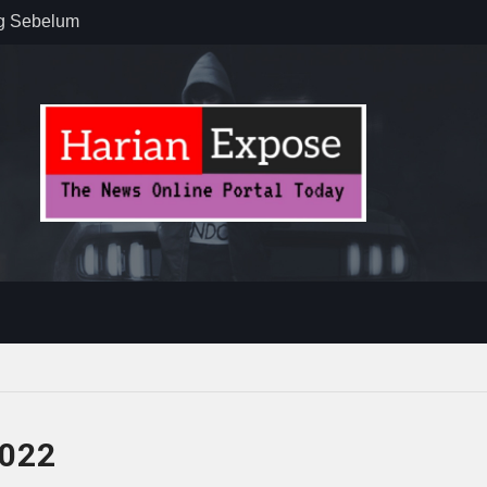
 : “Dari
gga Gerakkan
”
n dan
ebayoran
t Tuntas
2022