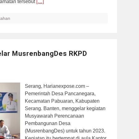
camatan tersebut
[…]
tahan
elar MusrenbangDes RKPD
Serang, Harianexpose.com –
Pemerintah Desa Pancanegara,
Kecamatan Pabuaran, Kabupaten
Serang. Banten, menggelar kegiatan
Musyawarah Perencanaan
Pembangunan Desa
(MusrenbangDes) untuk tahun 2023.
Kegiatan itu bertempat di aula Kantor