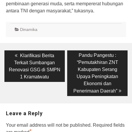
pembinaan generasi muda, serta mempererat hubungan
antara TNI dengan masyarakat,” tukasnya.
Dinamika
Post
Previous
Next
Pandu Pangestu :
Klarifikasi Berita
post:
post:
navigation
“Pemutakhiran ZNT
Terkait Sumbangan
Kabupaten Serang
Renovasi GSG di SMPN
Upaya Peningkatan
1 Kramatwatu
Ekonomi dan
Penerimaan Daerah”
Leave a Reply
Your email address will not be published.
Required fields
*