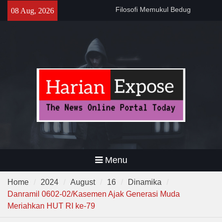
Sebelum Sholat Jum’at
Skip
08 Aug, 2026
141 Tahun Stasiun Slawi : “Dari
to
Angkut Hasil Bumi hingga
content
Gerakkan Kehidupan
Masyarakat”
Temuan 995 Airsoft Gun dan
Narkoba di Sekolah Kebayoran
Lama, DPR Minta Diusut
Tuntas
Menu
Home
2024
August
16
Dinamika
Danramil 0602-02/Kasemen Ajak Generasi Muda
Meriahkan HUT RI ke-79