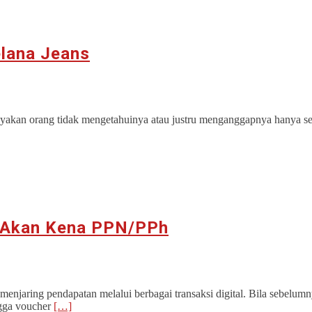
elana Jeans
an orang tidak mengetahuinya atau justru menganggapnya hanya sebaga
k Akan Kena PPN/PPh
njaring pendapatan melalui berbagai transaksi digital. Bila sebelumnya
ingga voucher
[…]