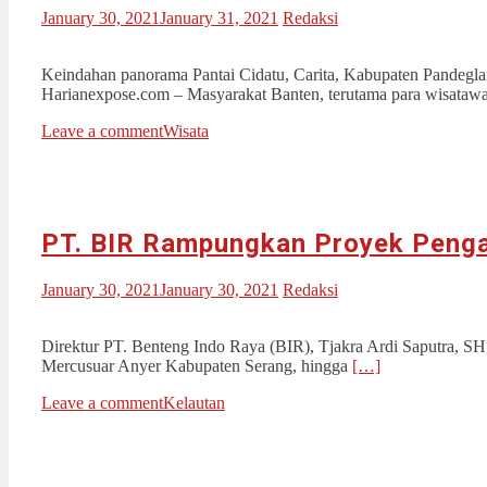
January 30, 2021
January 31, 2021
Redaksi
Keindahan panorama Pantai Cidatu, Carita, Kabupaten Pandegla
Harianexpose.com – Masyarakat Banten, terutama para wisata
Leave a comment
Wisata
PT. BIR Rampungkan Proyek Penga
January 30, 2021
January 30, 2021
Redaksi
Direktur PT. Benteng Indo Raya (BIR), Tjakra Ardi Saputra, SH,
Mercusuar Anyer Kabupaten Serang, hingga
[…]
Leave a comment
Kelautan