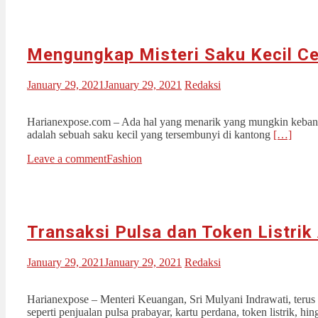
Mengungkap Misteri Saku Kecil C
January 29, 2021
January 29, 2021
Redaksi
Harianexpose.com – Ada hal yang menarik yang mungkin kebanyak
adalah sebuah saku kecil yang tersembunyi di kantong
[…]
Leave a comment
Fashion
Transaksi Pulsa dan Token Listri
January 29, 2021
January 29, 2021
Redaksi
Harianexpose – Menteri Keuangan, Sri Mulyani Indrawati, terus me
seperti penjualan pulsa prabayar, kartu perdana, token listrik, h