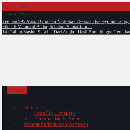
Skip
07 Aug, 2026
to
Latest News
content
Temuan 995 Airsoft Gun dan Narkoba di Sekolah Kebayoran Lama, 
Filosofi Memukul Bedug Sebelum Sholat Jum’at
141 Tahun Stasiun Slawi : “Dari Angkut Hasil Bumi hingga Gerakk
Menu
Home
Redaksi
Kode Etik Jurnalistik
Pedoman Media Siber
Standar Perlindungan Wartawan