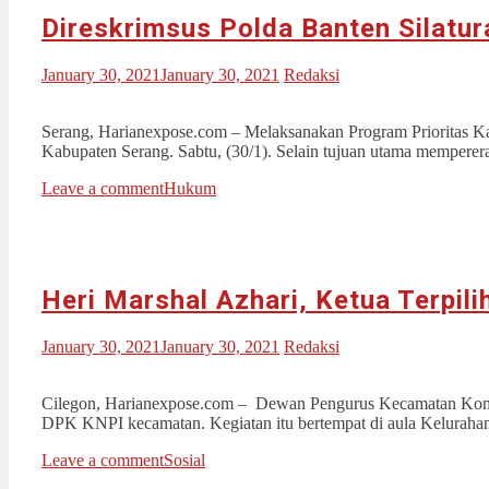
Direskrimsus Polda Banten Silatu
January 30, 2021
January 30, 2021
Redaksi
Serang, Harianexpose.com – Melaksanakan Program Prioritas 
Kabupaten Serang. Sabtu, (30/1). Selain tujuan utama mempererat
Leave a comment
Hukum
Heri Marshal Azhari, Ketua Terpi
January 30, 2021
January 30, 2021
Redaksi
Cilegon, Harianexpose.com – Dewan Pengurus Kecamatan Komi
DPK KNPI kecamatan. Kegiatan itu bertempat di aula Kelurahan 
Leave a comment
Sosial