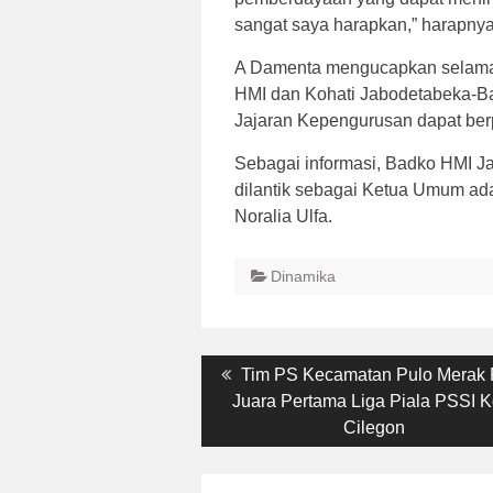
sangat saya harapkan,” harapnya
A Damenta mengucapkan selamat 
HMI dan Kohati Jabodetabeka-B
Jajaran Kepengurusan dapat be
Sebagai informasi, Badko HMI J
dilantik sebagai Ketua Umum a
Noralia Ulfa.
Dinamika
Post
Previous
Tim PS Kecamatan Pulo Merak 
post:
Juara Pertama Liga Piala PSSI K
navigation
Cilegon