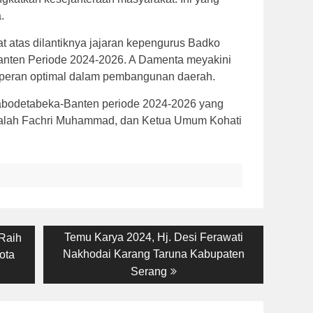
.
atas dilantiknya jajaran kepengurus Badko
anten Periode 2024-2026. A Damenta meyakini
rperan optimal dalam pembangunan daerah.
abodetabeka-Banten periode 2024-2026 yang
dalah Fachri Muhammad, dan Ketua Umum Kohati
Next
Temu Karya 2024, Hj. Desi Ferawati
Raih
post:
Nakhodai Karang Taruna Kabupaten
ota
Serang