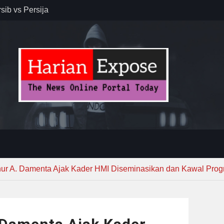
sib vs Persija
resiasi
dan Jack
r – Banjar
elaksana
kirim MUI ke
Lewat
nur A. Damenta Ajak Kader HMI Diseminasikan dan Kawal Pro