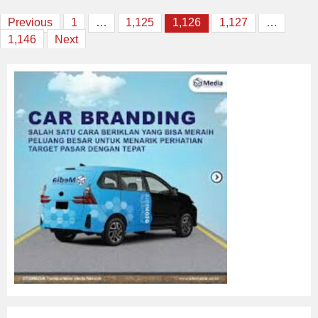
Posts
Previous
1
…
1,125
1,126
1,127
…
1,146
Next
navigation