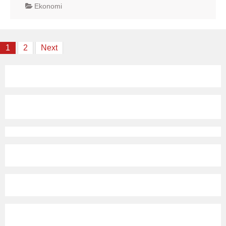
Ekonomi
Posts
1
2
Next
navigation